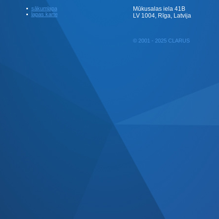
sākumlapa
Mūkusalas iela 41B
lapas karte
LV 1004, Rīga, Latvija
© 2001 - 2025 CLARUS