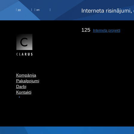
ру
en
125
Interneta projekti
Kompānija
Pakalpojumi
Darbi
Kontakti