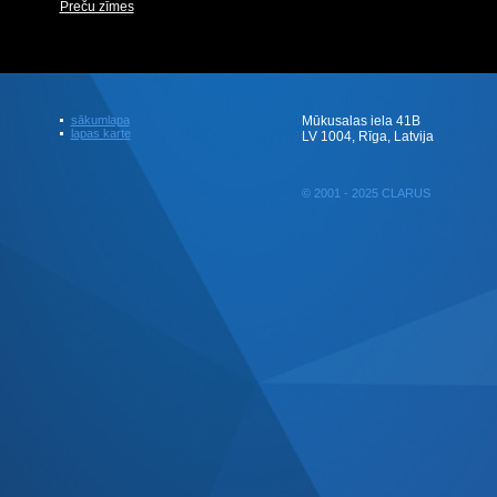
Preču zīmes
sākumlapa
Mūkusalas iela 41B
lapas karte
LV 1004, Rīga, Latvija
© 2001 - 2025 CLARUS