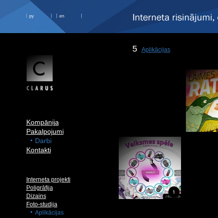
ру
en
5
Aplikācijas
Kompānija
Pakalpojumi
Darbi
Kontakti
Interneta projekti
Poligrāfija
Dizains
Foto-studija
Aplikācijas