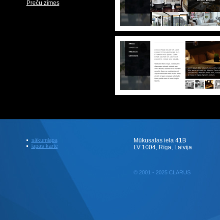
Preču zīmes
sākumlapa
Mūkusalas iela 41B
lapas karte
LV 1004, Rīga, Latvija
© 2001 - 2025 CLARUS