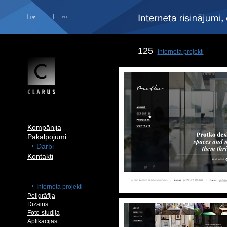
ру
en
125
Interneta projekti
Kompānija
Pakalpojumi
Darbi
Kontakti
Interneta projekti
Poligrāfija
Dizains
Foto-studija
Aplikācijas