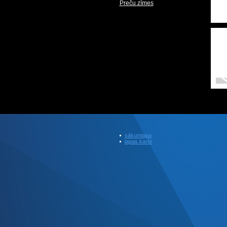
Preču zīmes
sākumlapa
lapas karte