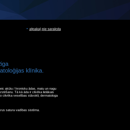
atpakaļ pie saraksta
Riga
toloģijas klīnika.
eic akūtu / hronisku ādas, matu un nagu
rstēšanu. Tā kā āda ir cilvēka lielākais
ļo cilvēka veselības stāvokli, dermatologa
arus satura vadības sistēma.