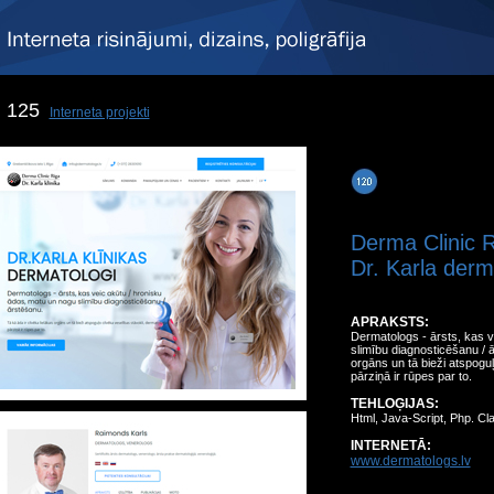
125
Interneta projekti
Derma Clinic 
Dr. Karla derma
APRAKSTS:
Dermatologs - ārsts, kas v
slimību diagnosticēšanu / ā
orgāns un tā bieži atspogu
pārziņā ir rūpes par to.
TEHLOĢIJAS:
Html, Java-Script, Php. Cl
INTERNETĀ:
www.dermatologs.lv