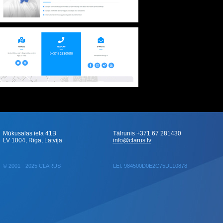
Mūkusalas iela 41B
Tālrunis +371 67 281430
LV 1004, Rīga, Latvija
info@clarus.lv
© 2001 - 2025 CLARUS
LEI: 984500D0E2C75DL10878