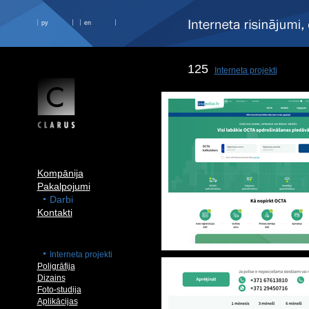
ру
en
125
Interneta projekti
Kompānija
Pakalpojumi
Darbi
Kontakti
Interneta projekti
Poligrāfija
Dizains
Foto-studija
Aplikācijas