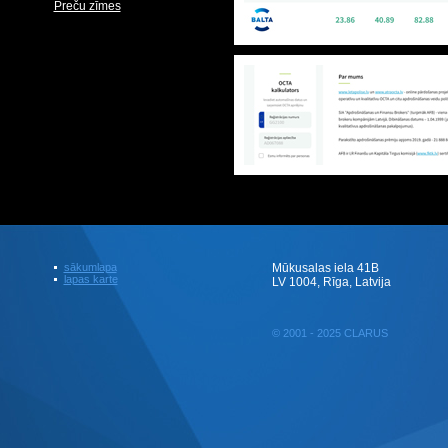
Preču zīmes
sākumlapa
Mūkusalas iela 41B
lapas karte
LV 1004, Rīga, Latvija
© 2001 - 2025 CLARUS