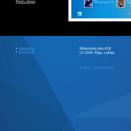
Preču zīmes
sākumlapa
Mūkusalas iela 41B
lapas karte
LV 1004, Rīga, Latvija
© 2001 - 2025 CLARUS