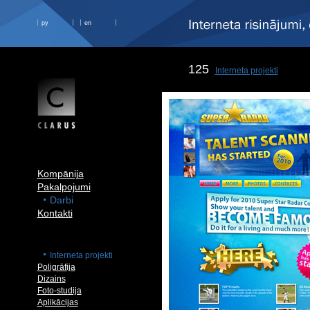
ру
en
125
Interneta projekti
Kompānija
Pakalpojumi
Darbi
Kontakti
Interneta projekti
Poligrāfija
Dizains
Foto-studija
Aplikācijas