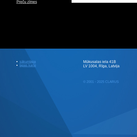
Preču zīmes
sākumlapa
Mūkusalas iela 41B
lapas karte
LV 1004, Rīga, Latvija
© 2001 - 2025 CLARUS