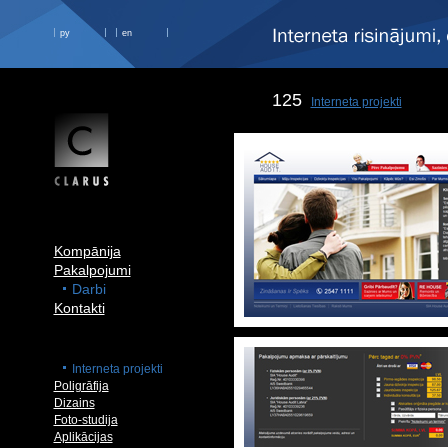
ру
en
125
Interneta projekti
Kompānija
Pakalpojumi
Darbi
Kontakti
Interneta projekti
Poligrāfija
Dizains
Foto-studija
Aplikācijas