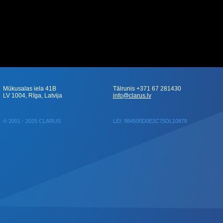
Mūkusalas iela 41B
Tālrunis +371 67 281430
LV 1004, Rīga, Latvija
info@clarus.lv
© 2001 - 2025 CLARUS
LEI: 984500D0E2C75DL10878