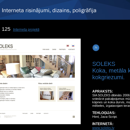
125
Interneta projekti
SOLEKS
Koka, metāla 
kokgriezumi.
APRAKSTS:
SIA SOLEKS dibināts 2006 
sniedzot pakalpojumus mūs
kāpnes un koka durvis, ma
mēbeles, izgatavojam tera
TEHLOĢIJAS:
Html, Java-Script.
INTERNETĀ:
www.soleks.lv