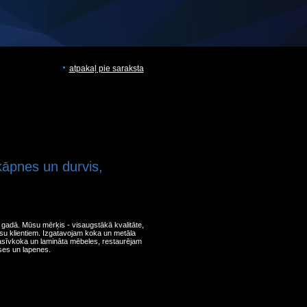
atpakaļ pie saraksta
kāpnes un durvis,
gadā. Mūsu mērķis - visaugstākā kvalitāte,
u klientiem. Izgatavojam koka un metāla
sīvkoka un lamināta mēbeles, restaurējam
ses un lapenes.