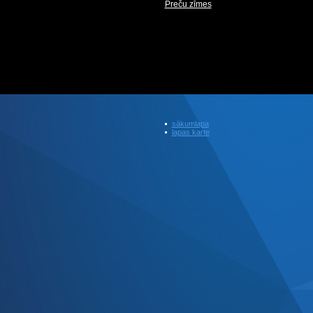
Preču zīmes
sākumlapa
lapas karte