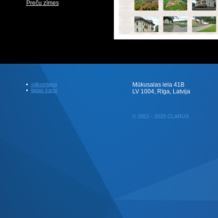
Preču zīmes
sākumlapa
Mūkusalas iela 41B
lapas karte
LV 1004, Rīga, Latvija
© 2001 - 2025 CLARUS