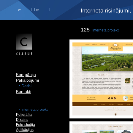
ру
en
125
Interneta projekti
Kompānija
Pakalpojumi
Darbi
Kontakti
Interneta projekti
Poligrāfija
Dizains
Foto-studija
Aplikācijas