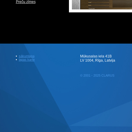
Preču zīmes
sākumlapa
Mūkusalas iela 41B
lapas karte
LV 1004, Rīga, Latvija
© 2001 - 2025 CLARUS