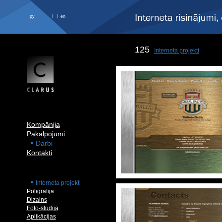
ру
en
125
Interneta projekti
Kompānija
Pakalpojumi
Darbi
Kontakti
Interneta projekti
Poligrāfija
Dizains
Foto-studija
Aplikācijas