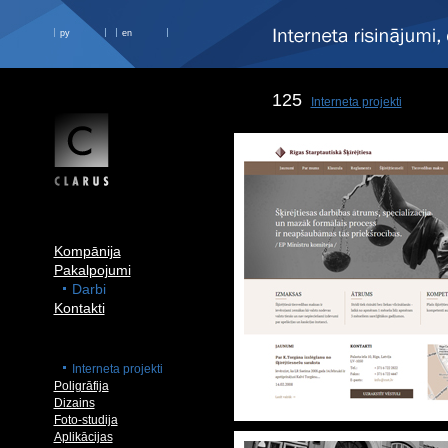
ру
en
125
Interneta projekti
Kompānija
Pakalpojumi
Darbi
Kontakti
Interneta projekti
Poligrāfija
Dizains
Foto-studija
Aplikācijas