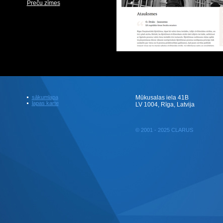
Preču zīmes
sākumlapa
Mūkusalas iela 41B
lapas karte
LV 1004, Rīga, Latvija
© 2001 - 2025 CLARUS