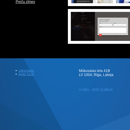
Preču zīmes
sākumlapa
Mūkusalas iela 41B
lapas karte
LV 1004, Rīga, Latvija
© 2001 - 2025 CLARUS