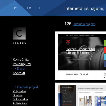
ру
en
125
Interneta projekti
Kompānija
Pakalpojumi
Darbi
Kontakti
Interneta projekti
Poligrāfija
Dizains
Foto-studija
Aplikācijas