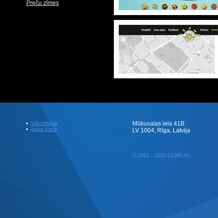
Preču zīmes
sākumlapa
Mūkusalas iela 41B
lapas karte
LV 1004, Rīga, Latvija
© 2001 - 2025 CLARUS