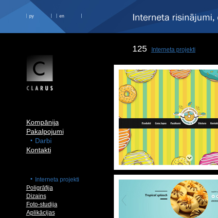
ру
en
125
Interneta projekti
Kompānija
Pakalpojumi
Darbi
Kontakti
Interneta projekti
Poligrāfija
Dizains
Foto-studija
Aplikācijas