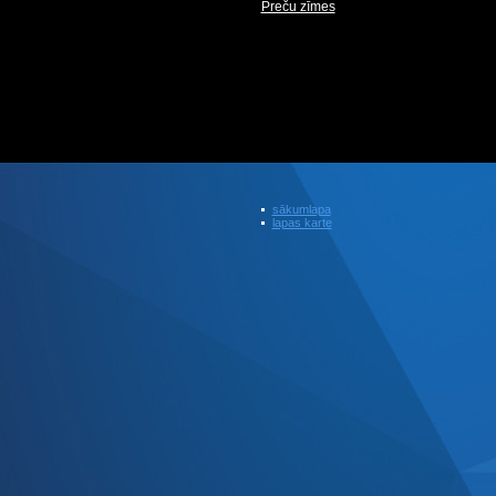
Preču zīmes
sākumlapa
lapas karte