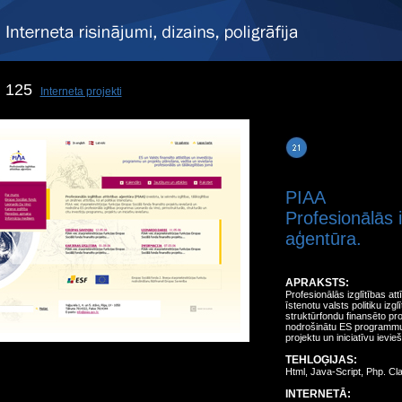
125
Interneta projekti
PIAA
Profesionālās i
aģentūra.
APRAKSTS:
Profesionālās izglītības att
īstenotu valsts politiku izgl
struktūrfondu finansēto pr
nodrošinātu ES programmu 
projektu un iniciatīvu ievie
TEHLOĢIJAS:
Html, Java-Script, Php. Cl
INTERNETĀ: