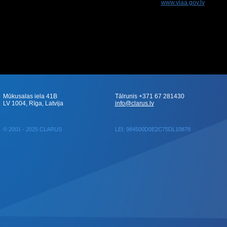
www.viaa.gov.lv
Mūkusalas iela 41B
Tālrunis +371 67 281430
LV 1004, Rīga, Latvija
info@clarus.lv
© 2001 - 2025 CLARUS
LEI: 984500D0E2C75DL10878