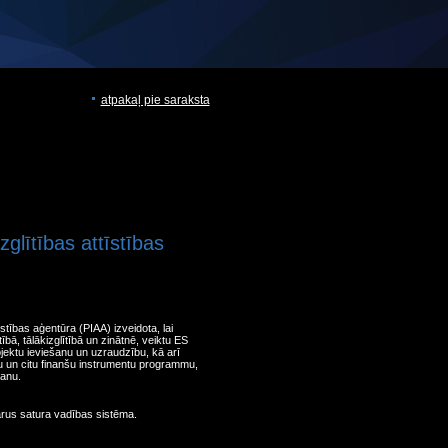
atpakaļ pie saraksta
zglītības attīstības
īstības aģentūra (PIAA) izveidota, lai
ītībā, tālākizglītībā un zinātnē, veiktu ES
ojektu ieviešanu un uzraudzību, kā arī
un citu finanšu instrumentu programmu,
šanu.
arus satura vadības sistēma.