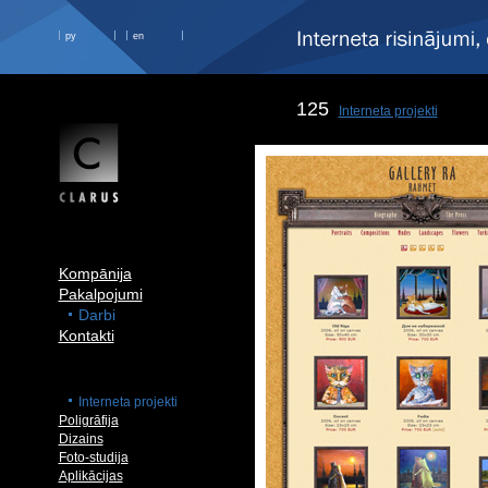
ру
en
125
Interneta projekti
Kompānija
Pakalpojumi
Darbi
Kontakti
Interneta projekti
Poligrāfija
Dizains
Foto-studija
Aplikācijas