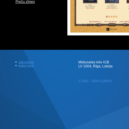
Preču zīmes
sākumlapa
Mūkusalas iela 41B
lapas karte
LV 1004, Rīga, Latvija
© 2001 - 2025 CLARUS