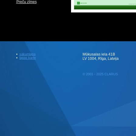
Preču zīmes
sākumlapa
Mūkusalas iela 41B
lapas karte
LV 1004, Rīga, Latvija
© 2001 - 2025 CLARUS