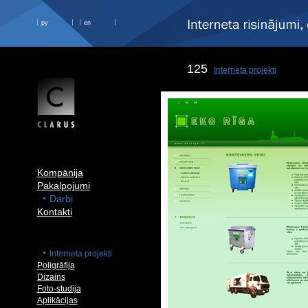
ру
en
125
Interneta projekti
Kompānija
Pakalpojumi
Darbi
Kontakti
Interneta projekti
Poligrāfija
Dizains
Foto-studija
Aplikācijas