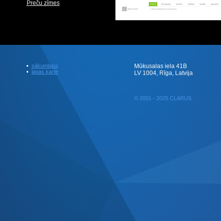
Preču zīmes
sākumlapa
Mūkusalas iela 41B
lapas karte
LV 1004, Rīga, Latvija
© 2001 - 2025 CLARUS