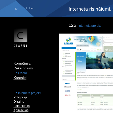
ру
en
125
Interneta projekti
Kompānija
Pakalpojumi
Darbi
Kontakti
Interneta projekti
Poligrāfija
Dizains
Foto-studija
Aplikācijas