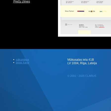
Preču zīmes
sākumlapa
Mūkusalas iela 41B
lapas karte
LV 1004, Rīga, Latvija
© 2001 - 2025 CLARUS