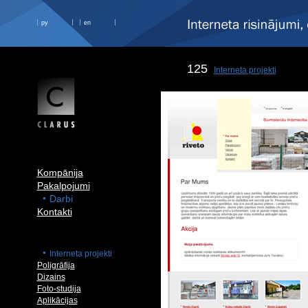
ру
en
125
Interneta projekti
Kompānija
Pakalpojumi
Darbi
Kontakti
Interneta projekti
Poligrāfija
Dizains
Foto-studija
Aplikācijas