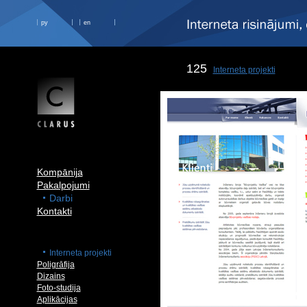
ру
en
125
Interneta projekti
Kompānija
Pakalpojumi
Darbi
Kontakti
Interneta projekti
Poligrāfija
Dizains
Foto-studija
Aplikācijas