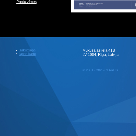
Preču zīmes
sākumlapa
Mūkusalas iela 41B
lapas karte
LV 1004, Rīga, Latvija
© 2001 - 2025 CLARUS