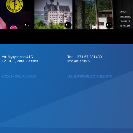
Ул. Мукусалас 41Б
Тел. +371 67 281430
LV 1011, Рига, Латвия
info@clarus.lv
© 2001 - 2025 CLARUS
LEI: 984500D0E2C75DL10878