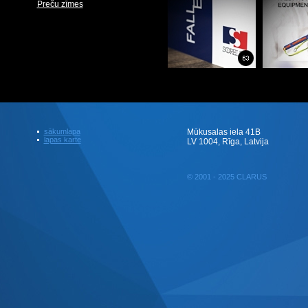
Preču zīmes
sākumlapa
Mūkusalas iela 41B
lapas karte
LV 1004, Rīga, Latvija
© 2001 - 2025 CLARUS