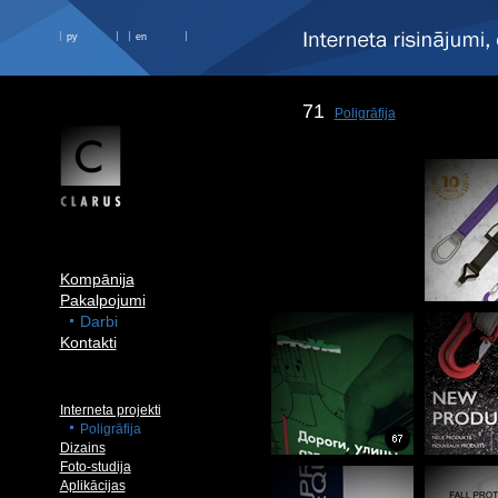
ру
en
71
Poligrāfija
Kompānija
Pakalpojumi
Darbi
Kontakti
Interneta projekti
Poligrāfija
Dizains
Foto-studija
Aplikācijas