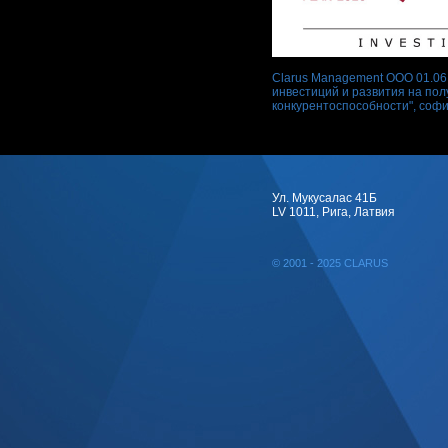
Clarus Management ООО 01.06.
инвестиций и развития на по
конкурентоспособности", соф
Ул. Мукусалас 41Б
LV 1011, Рига, Латвия
© 2001 - 2025 CLARUS